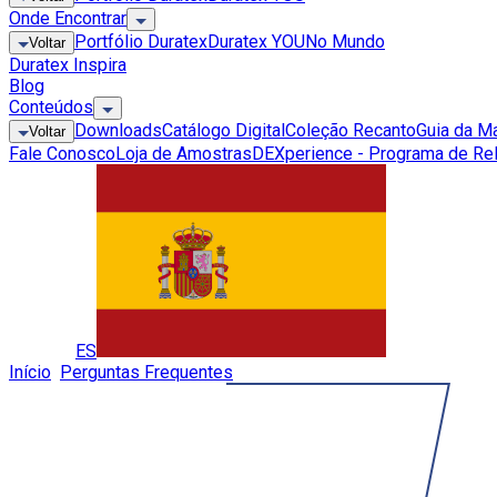
Onde Encontrar
Portfólio Duratex
Duratex YOU
No Mundo
Voltar
Duratex Inspira
Blog
Conteúdos
Downloads
Catálogo Digital
Coleção Recanto
Guia da M
Voltar
Fale Conosco
Loja de Amostras
DEXperience - Programa de Re
Global
ES
Início
»
Perguntas Frequentes
»
Rodapés