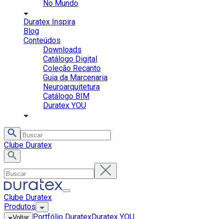
No Mundo
Duratex Inspira
Blog
Conteúdos
Downloads
Catálogo Digital
Coleção Recanto
Guia da Marcenaria
Neuroarquitetura
Catálogo BIM
Duratex YOU
Clube Duratex
Clube Duratex
Produtos
Portfólio Duratex
Duratex YOU
Voltar