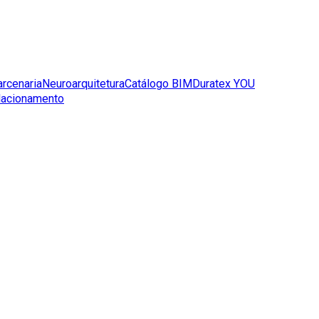
arcenaria
Neuroarquitetura
Catálogo BIM
Duratex YOU
lacionamento