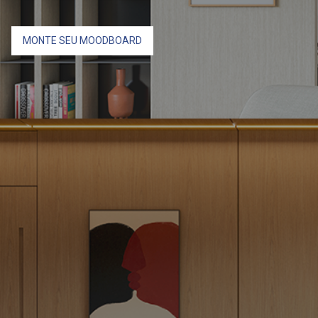
MONTE SEU MOODBOARD
Conheça os
moodboards
Duratex
Selecione um padrão Duratex e conheça nossas
sugestões de
moodboards.