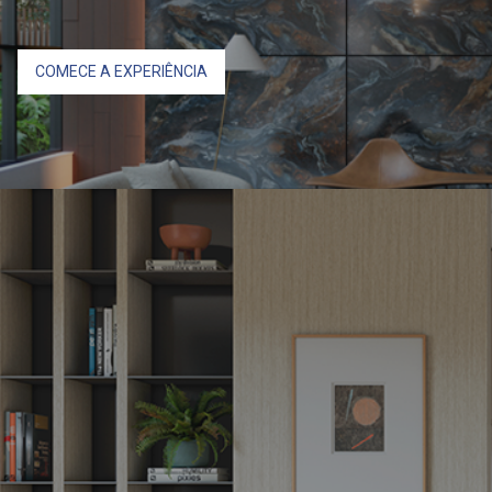
COMECE A EXPERIÊNCIA
Monte o seu
moodboard
Faça sua combinação de padrões, crie seu
moodboard e
envie para nossa galeria.