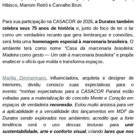
Hibisco, Marrom Retrô e Carvalho Brun.​
Para sua participação na CASACOR de 2026, 
a Duratex também 
celebra seus 75 anos de história
 e, junto do foco de ter o lar 
como um verdadeiro recanto que gera lembranças e conexões, 
será feita uma 
homenagem especial à marcenaria brasileira
. O 
ambiente terá como nome 
“Casa da marcenaria brasileira: 
Madeira como gesto — Um ode à marcenaria brasileira”
 e propõe 
enaltecer o ofício que molda e transforma espaços. 
Marília Zimmermann
, influenciadora, arquiteta e designer de 
interiores, dividiu conosco suas expectativas para o 
evento: 
“minhas expectativas para a CASACOR Paraná estão 
voltadas para a materialização do conceito Mente e Coração em 
espaços de verdadeira 
reconexão
. Estou muito ansiosa para ver 
a aplicabilidade e a versatilidade dos lançamentos em MDF da 
Duratex sendo explorados nos ambientes; acredito que a forte 
tendência será o uso dessas texturas para 
unir 
sustentabilidade, arte e conforto visual
, criando 
lares que nos 