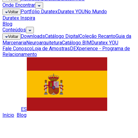
Onde Encontrar
Portfólio Duratex
Duratex YOU
No Mundo
Voltar
Duratex Inspira
Blog
Conteúdos
Downloads
Catálogo Digital
Coleção Recanto
Guia da
Voltar
Marcenaria
Neuroarquitetura
Catálogo BIM
Duratex YOU
Fale Conosco
Loja de Amostras
DEXperience - Programa de
Relacionamento
Global
ES
Início
»
Blog
»
CASACOR: Duratex Participa Mais Um Ano Do
Evento De Arquitetura E Design
CASACOR: Duratex Participa Mais Um