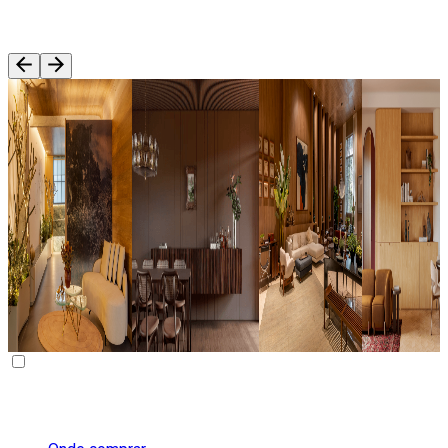
Blog
01
/
015
Arq & Decor
Arq & Decor
Arq & Decor
Arq & Decor
Decoração No
Estilo
Dicas De
Sala e
Estilo
Contemporâneo E
Paisagismo:
Cozinha
Mediterrâneo:
Arquitetura
Tipos,
Integrada:
Características,
Sensorial:
Técnicas E
Inspirações
Cores E
Principais
Dicas Para
Dicas Para
Tendências
Características E
Você!
Seu Projeto
Padrões
SAIBA MAIS
SAIBA MAIS
SAIBA MAI
SAIBA MAIS
Sobre a Duratex