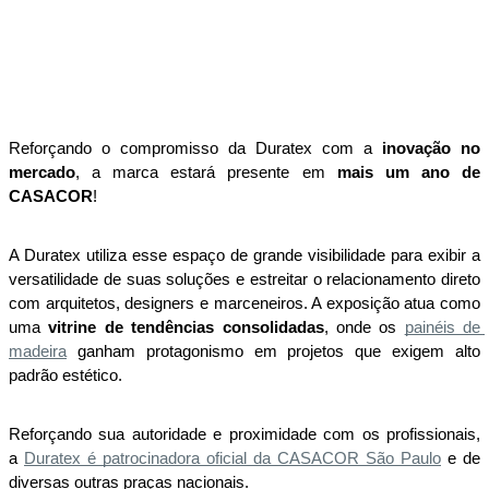
Ano Do Evento De Arquitetura E Design
19 de maio de 2026 18:17
Reforçando o compromisso da Duratex com a
 inovação no 
mercado
, a marca estará presente em 
mais um ano de 
CASACOR
! 
A Duratex utiliza esse espaço de grande visibilidade para exibir a 
versatilidade de suas soluções e estreitar o relacionamento direto 
com arquitetos, designers e marceneiros. A exposição atua como 
uma 
vitrine de tendências consolidadas
, onde os 
painéis de 
madeira
 ganham protagonismo em projetos que exigem alto 
padrão estético. 
Reforçando sua autoridade e proximidade com os profissionais, 
a
Duratex é patrocinadora oficial da CASACOR São Paulo
 e de 
diversas outras praças nacionais.