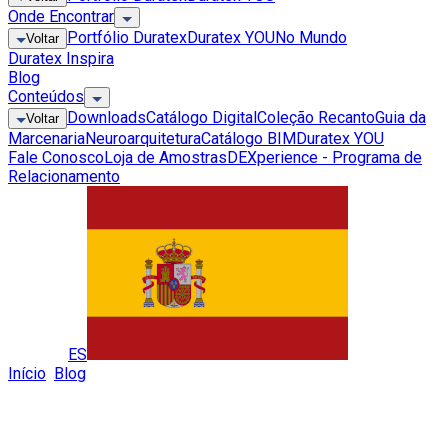
Onde Encontrar
Portfólio Duratex
Duratex YOU
No Mundo
Voltar
Duratex Inspira
Blog
Conteúdos
Downloads
Catálogo Digital
Coleção Recanto
Guia da
Voltar
Marcenaria
Neuroarquitetura
Catálogo BIM
Duratex YOU
Fale Conosco
Loja de Amostras
DEXperience - Programa de
Relacionamento
Global
ES
Início
»
Blog
»
Estilo Japandi: Como Adotar Em Seus Projetos?
Estilo Japandi: Como Adotar Em Seus
Projetos?