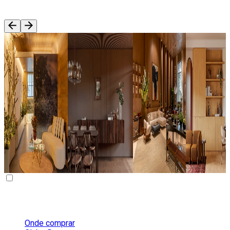
Blog
01
/
015
Arq & Decor
Arq & Decor
Arq & Decor
Arq & Decor
Decoração No
Estilo
Dicas De
Sala e
Estilo
Contemporâneo E
Paisagismo:
Cozinha
Mediterrâneo:
Arquitetura
Tipos,
Integrada:
Características,
Sensorial:
Técnicas E
Inspirações
Cores E
Principais
Dicas Para
Dicas Para
Tendências
Características E
Você!
Seu Projeto
Padrões
SAIBA MAIS
SAIBA MAIS
SAIBA MAI
SAIBA MAIS
Sobre a Duratex
Onde comprar