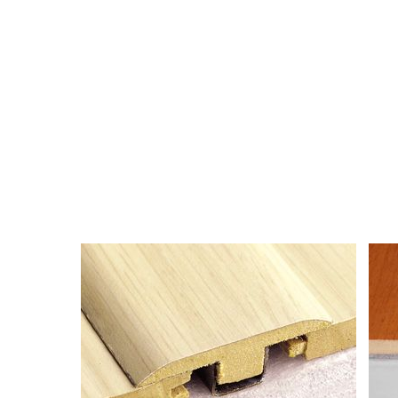
dilatar e retrair. Esse movimento é imperceptível a olho nú,
porém, os espaços para que esse movimento ocorra devem
ser respeitados.
A utilização do perfil T é obrigatória se o local da instalação
for mais largo ou mais extenso que 8 m (ou maior que 64 m²).
O Perfil T Durafloor deve ser instalado em todas as
passagens de ambientes e vãos de portas. O espaço para
dilatação de cada lado do perfil deve ser de 10 mm.