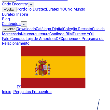
Onde Encontrar
Portfólio Duratex
Duratex YOU
No Mundo
Voltar
Duratex Inspira
Blog
Conteúdos
Downloads
Catálogo Digital
Coleção Recanto
Guia da
Voltar
Marcenaria
Neuroarquitetura
Catálogo BIM
Duratex YOU
Fale Conosco
Loja de Amostras
DEXperience - Programa de
Relacionamento
Global
ES
Início
»
Perguntas Frequentes
»
Em quais situações os
acessórios de acabamento são necessários?