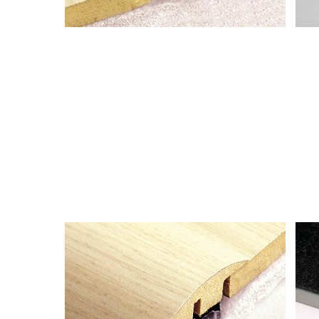
Perfil MDF Perfil T
Perfil Fit T
Já Para fazer passagens de nível entre o piso Durafloor
e
outros pisos de diferentes espessuras, utilize
o Perfil
Redutor Durafloor, mantendo sempre o
espaço para dilatação
de 10 mm. Ele dá
um acabamento
perfeito nas
passagens
entre
diferentes tipos
de pisos.