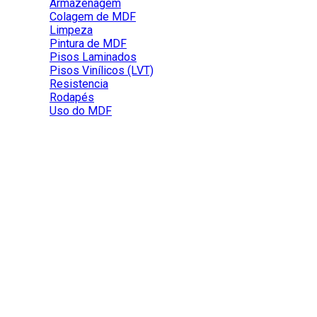
Armazenagem
Colagem de MDF
Limpeza
Pintura de MDF
Pisos Laminados
Pisos Vinílicos (LVT)
Resistencia
Rodapés
Uso do MDF
Em quais situações os acessórios de
acabamento são necessários?
Os acessórios de acabamento são peças produzidas em
MDF e/ou alumínio revestido, que garantem uma instalação
perfeita dos Pisos Laminados Durafloor. Em alguns casos,
seu uso é obrigatório. São chamados de Perfil T ou perfil de
dilatação, Perfil redutor, Perfil piso parede e Frontal de
escada. Rodapés e cantoneiras também são considerados
acessórios de acabamento.
O perfil T ou perfil de dilatação é necessário para garantir que
o piso laminado realize o movimento natural da madeira que é