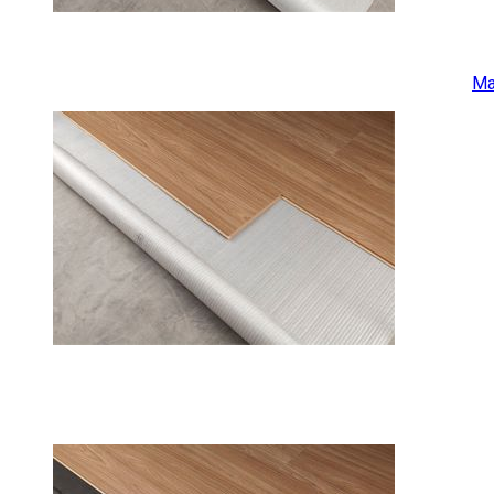
Manta Eco
Já para madeira, pedra, cerâmica, e vinil em pisos térreos, a
Ma
Manta Reciclada
Por fim, pisos cimentados não térreos em pedra, cerâmica ou 