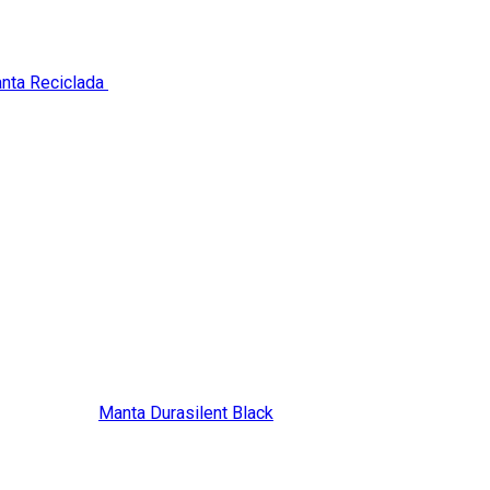
nta Reciclada
é a recomendada.
vinil pedem a
Manta Durasilent Black
, uma manta redutora de ruíd