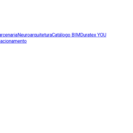
arcenaria
Neuroarquitetura
Catálogo BIM
Duratex YOU
lacionamento
igatório?