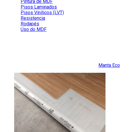
Pintura de MDF
Pisos Laminados
Pisos Vinílicos (LVT)
Resistencia
Rodapés
Uso do MDF
O uso de Mantas Durafloor é obrigatóri
O uso de mantas Durafloor é obrigatório para dar maior qualida
Nos pisos cimentados não térreos, o ideal é a
Manta Eco
.