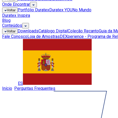
Onde Encontrar
Portfólio Duratex
Duratex YOU
No Mundo
Voltar
Duratex Inspira
Blog
Conteúdos
Downloads
Catálogo Digital
Coleção Recanto
Guia da M
Voltar
Fale Conosco
Loja de Amostras
DEXperience - Programa de Re
Global
ES
Início
»
Perguntas Frequentes
»
O uso de Mantas Durafloor é obr