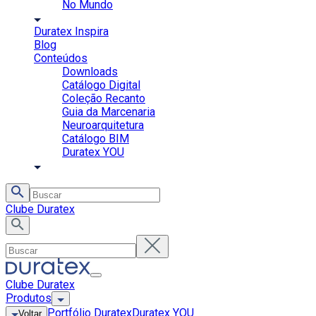
No Mundo
Duratex Inspira
Blog
Conteúdos
Downloads
Catálogo Digital
Coleção Recanto
Guia da Marcenaria
Neuroarquitetura
Catálogo BIM
Duratex YOU
Clube Duratex
Clube Duratex
Produtos
Portfólio Duratex
Duratex YOU
Voltar